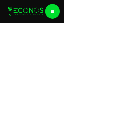
Réduire
l'empreinte
carbone
Fruit de l'engagement de l'Union européenne de
devenir le premier continent neutre en carbone