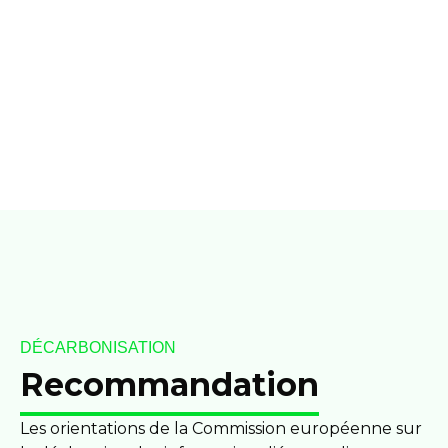
Based Target Initiatives (SBTi), tout en les
conseillant sur les pratiques durables et la
responsabilité environnementale.
DÉCARBONISATION
Recommandation
Les orientations de la Commission européenne sur