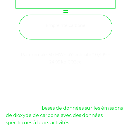
=
Empreinte carbone
Par exemple. 50 MWh d'électricité * 0,499 =
24,95 kg CO2eq
Actuellement, un bon nombre des 27 États
membres de l’UE ne disposent pas de ce type de
données. Certains pays, comme la France,
l'Allemagne ou le Royaume-Uni, ont déjà
développé des
bases de données sur les émissions
de dioxyde de carbone avec des données
spécifiques à leurs activités
. Malheureusement, les
autres pays membres qui ne disposent pas de