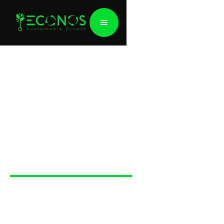
Base de données
locales
Data 4 Climate
DATA 4 CLIMATE est une initiative durable qui unit
les pays d’Europe de l’Est afin de créer une base
de données carbone, permettant des analyses
d’émissions précises, une action climatique éclairée