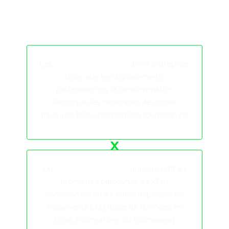
et l’élaboration de politiques environnementales
fondées sur les données.
Les
données d'activité
d'une entreprise,
telles que les déplacements
professionnels, la consommation
électrique, les honoraires de conseil
(factures, bilan, informations fournisseurs)
x
Un
facteur d'émission
qui convertit les
kilomètres parcourus, les kWh
consommés ou les euros dépensés en
équivalents CO2 (base de données en
ligne, informations du fournisseur)