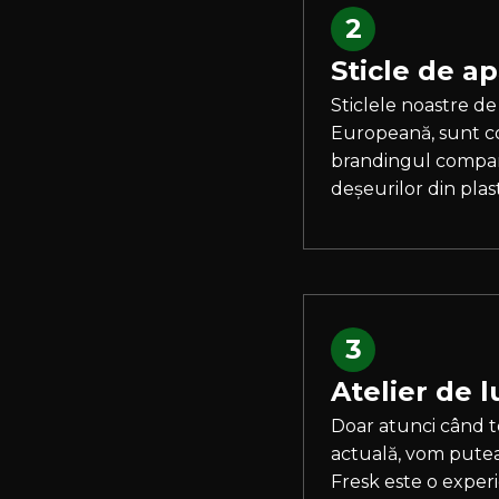
2
Sticle de ap
Sticlele noastre de
Europeană, sunt co
brandingul compani
deșeurilor din plast
3
Atelier de 
Doar atunci când t
actuală, vom putea 
Fresk este o experi