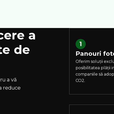
cere a
1
te de
Panouri fot
Oferim soluții excl
posibilitatea plății
companiile să adopt
ru a vă
CO2.
 a reduce