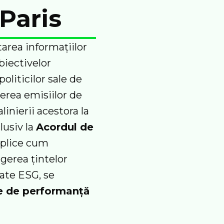
 Paris
area informațiilor
iectivelor
oliticilor sale de
erea emisiilor de
linierii acestora la
lusiv la
Acordul de
xplice cum
ngerea țintelor
ate ESG, se
eie de performanță