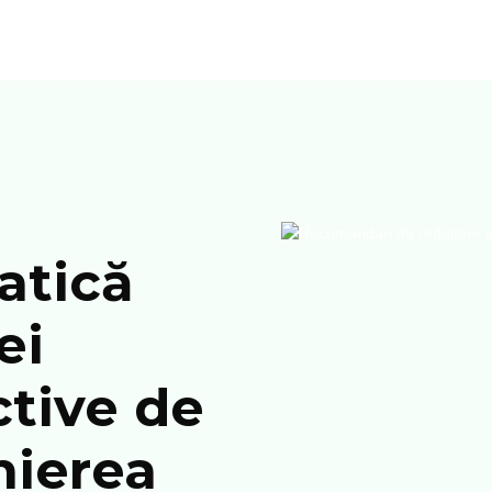
atică
ei
tive de
nierea