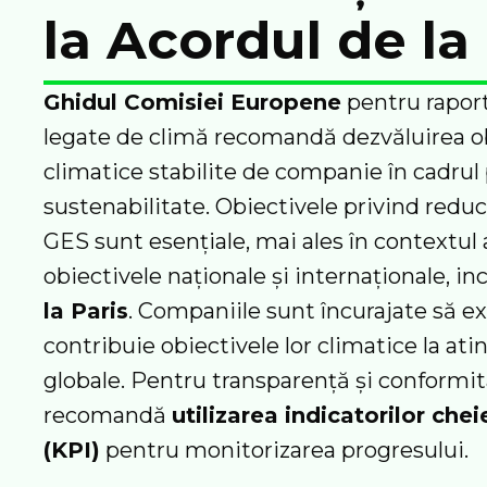
la Acordul de la
Ghidul Comisiei Europene
pentru raport
legate de climă recomandă dezvăluirea ob
climatice stabilite de companie în cadrul p
sustenabilitate. Obiectivele privind reduc
GES sunt esențiale, mai ales în contextul a
obiectivele naționale și internaționale, inc
la Paris
. Companiile sunt încurajate să e
contribuie obiectivele lor climatice la ati
globale. Pentru transparență și conformit
recomandă
utilizarea indicatorilor ch
(KPI)
pentru monitorizarea progresului.