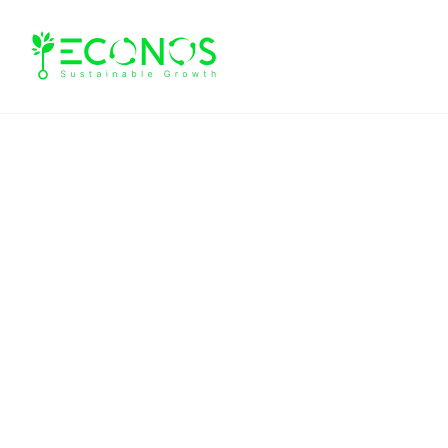
Acasa
De ce 
Reducerea am
eficiente pen