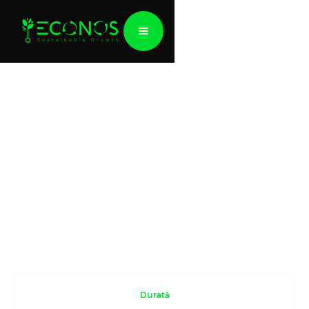
Cursul “Navigating
ESG”
Atelier practic pentru companii
Durată