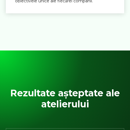
obiectivele unice ale fiecărei companii.
Rezultate așteptate ale
atelierului