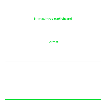
2-3 zile
Nr maxim de participanți
10
Format
Online sau offline
Prezentarea
generală a cursului
Atelierul Navigating ESG este o experiență practică