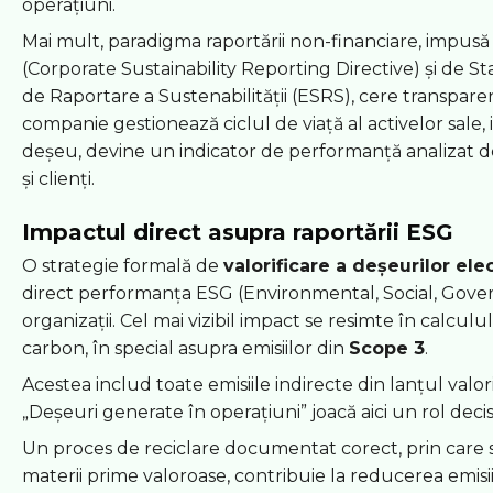
operațiuni.
Mai mult, paradigma raportării non-financiare, impus
(Corporate Sustainability Reporting Directive) și de
de Raportare a Sustenabilității (ESRS), cere transpare
companie gestionează ciclul de viață al activelor sale, 
deșeu, devine un indicator de performanță analizat de 
și clienți.
Impactul direct asupra raportării ESG
O strategie formală de
valorificare a deșeurilor ele
direct performanța ESG (Environmental, Social, Gove
organizații. Cel mai vizibil impact se resimte în calcul
carbon, în special asupra emisiilor din
Scope 3
.
Acestea includ toate emisiile indirecte din lanțul valori
„Deșeuri generate în operațiuni” joacă aici un rol decisi
Un proces de reciclare documentat corect, prin care
materii prime valoroase, contribuie la reducerea emisii