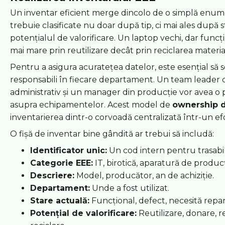
Un inventar eficient merge dincolo de o simplă enu
trebuie clasificate nu doar după tip, ci mai ales după st
potențialul de valorificare. Un laptop vechi, dar funcți
mai mare prin reutilizare decât prin reciclarea materia
Pentru a asigura acuratețea datelor, este esențial s
responsabili în fiecare departament. Un team leader de
administrativ și un manager din producție vor avea o 
asupra echipamentelor. Acest model de
ownership di
inventarierea dintr-o corvoadă centralizată într-un ef
O fișă de inventar bine gândită ar trebui să includă:
Identificator unic:
Un cod intern pentru trasabil
Categorie EEE:
IT, birotică, aparatură de producț
Descriere:
Model, producător, an de achiziție.
Departament:
Unde a fost utilizat.
Stare actuală:
Funcțional, defect, necesită repar
Potențial de valorificare:
Reutilizare, donare, 