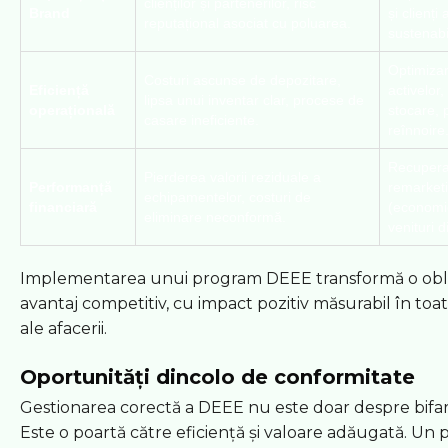
clienților și partenerilor, risc
Brand
și clienți 
reputațional asociat cu poluarea.
sustenabil
Optimizare
Costuri ascunse de depozitare,
Eficiență
activelor
lipsa unui inventar clar, procese de
operațională
stocare, 
casare ineficiente.
reînnoire
Recuperar
Pierderea valorii reziduale a
Performanță
remarketi
echipamentelor, costuri de
financiară
(economie
eliminare neconformă.
venituri d
Implementarea unui program DEEE transformă o oblig
avantaj competitiv, cu impact pozitiv măsurabil în toa
ale afacerii.
Oportunități dincolo de conformitate
Gestionarea corectă a DEEE nu este doar despre bifare
Este o poartă către eficiență și valoare adăugată. Un