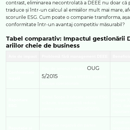
contrast, eliminarea necontrolată a DEEE nu doar că 
traduce și într-un calcul al emisiilor mult mai mare, 
scorurile ESG. Cum poate o companie transforma, așad
conformitate într-un avantaj competitiv măsurabil?
Tabel comparativ: Impactul gestionării
ariilor cheie de business
Arie de impact
Problemă fără management DEEE
Benefic
OUG
Risc de amenzi ridicate (
Conformitate
Asigurare
5/2015
, Directiva WEEE), posibile
legală
sancțiunil
blocaje operaționale.
Reducere
Emisii Scope 3 ridicate, scoruri ESG
Raportare
(Scope 3)
scăzute, transparență redusă
ESG
ESG, dat
pentru investitori (CSRD/ESRS).
raportare
Construir
Percepție negativă din partea
Reputație și
responsab