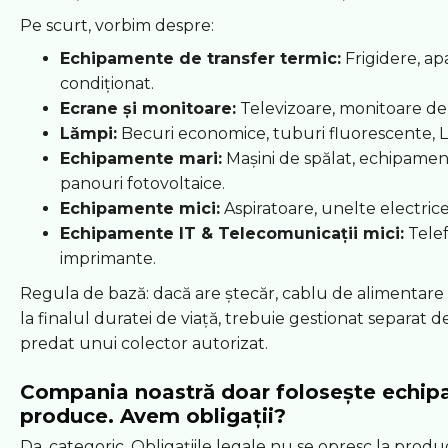
Pe scurt, vorbim despre:
Echipamente de transfer termic:
Frigidere, ap
condiționat.
Ecrane și monitoare:
Televizoare, monitoare de 
Lămpi:
Becuri economice, tuburi fluorescente, L
Echipamente mari:
Mașini de spălat, echipament
panouri fotovoltaice.
Echipamente mici:
Aspiratoare, unelte electrice
Echipamente IT & Telecomunicații mici:
Telef
imprimante.
Regula de bază: dacă are ștecăr, cablu de alimentare s
la finalul duratei de viață, trebuie gestionat separat 
predat unui colector autorizat.
Compania noastră doar folosește echip
produce. Avem obligații?
Da, categoric. Obligațiile legale nu se opresc la produ