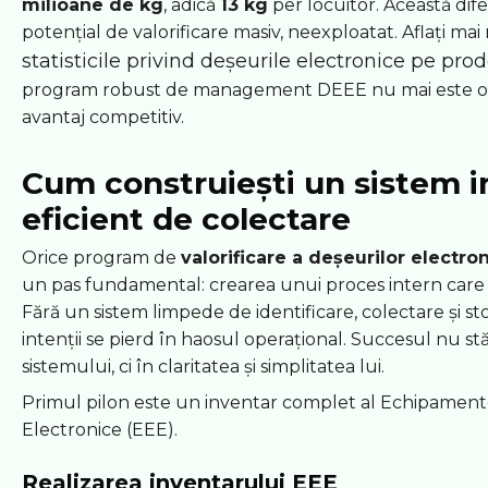
milioane de kg
, adică
13 kg
per locuitor. Această dif
potențial de valorificare masiv, neexploatat. Aflați mai
statisticile privind deșeurile electronice pe pro
program robust de management DEEE nu mai este o 
avantaj competitiv.
Cum construiești un sistem i
eficient de colectare
Orice program de
valorificare a deșeurilor electro
un pas fundamental: crearea unui proces intern care 
Fără un sistem limpede de identificare, colectare și s
intenții se pierd în haosul operațional. Succesul nu s
sistemului, ci în claritatea și simplitatea lui.
Primul pilon este un inventar complet al Echipamentel
Electronice (EEE).
Realizarea inventarului EEE