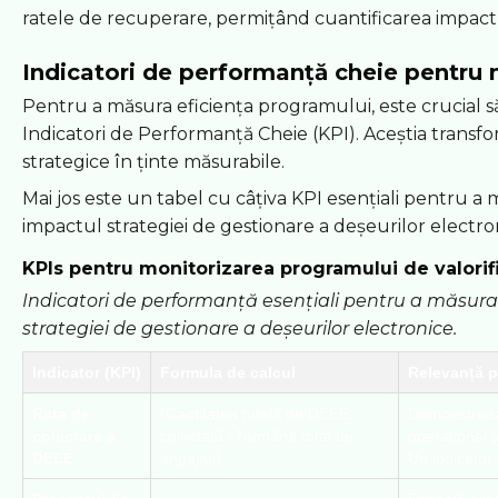
ratele de recuperare, permițând cuantificarea impactu
Indicatori de performanță cheie pentru 
Pentru a măsura eficiența programului, este crucial să
Indicatori de Performanță Cheie (KPI). Aceștia transf
strategice în ținte măsurabile.
Mai jos este un tabel cu câțiva KPI esențiali pentru a 
impactul strategiei de gestionare a deșeurilor electro
KPIs pentru monitorizarea programului de valorif
Indicatori de performanță esențiali pentru a măsura
strategiei de gestionare a deșeurilor electronice.
Indicator (KPI)
Formula de calcul
Relevanță 
Rata de
(Cantitatea totală de DEEE
Demonstreaz
colectare a
colectată / Numărul total de
operațional ș
DEEE
angajați)
Un indicator 