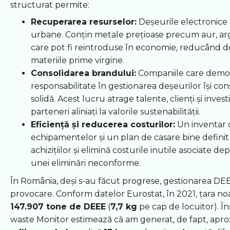
structurat permite:
Recuperarea resurselor:
Deșeurile electronice
urbane. Conțin metale prețioase precum aur, argi
care pot fi reintroduse în economie, reducând
materiile prime virgine.
Consolidarea brandului:
Companiile care demo
responsabilitate în gestionarea deșeurilor își con
solidă. Acest lucru atrage talente, clienți și invest
parteneri aliniați la valorile sustenabilității.
Eficiență și reducerea costurilor:
Un inventar c
echipamentelor și un plan de casare bine defini
achizițiilor și elimină costurile inutile asociate dep
unei eliminări neconforme.
În România, deși s-au făcut progrese, gestionarea D
provocare. Conform datelor Eurostat, în 2021, țara noa
147.907 tone de DEEE
(
7,7 kg
pe cap de locuitor). În
waste Monitor estimează că am generat, de fapt, apr