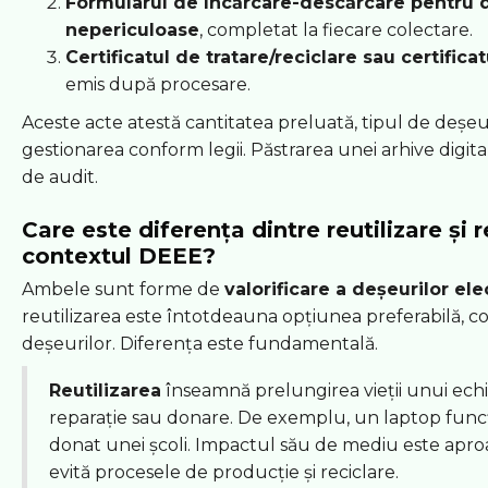
Formularul de încărcare-descărcare pentru 
nepericuloase
, completat la fiecare colectare.
Certificatul de tratare/reciclare sau certifica
emis după procesare.
Aceste acte atestă cantitatea preluată, tipul de deșeu
gestionarea conform legii. Păstrarea unei arhive digita
de audit.
Care este diferența dintre reutilizare și r
contextul DEEE?
Ambele sunt forme de
valorificare a deșeurilor el
reutilizarea este întotdeauna opțiunea preferabilă, co
deșeurilor. Diferența este fundamentală.
Reutilizarea
înseamnă prelungirea vieții unui ech
reparație sau donare. De exemplu, un laptop funcț
donat unei școli. Impactul său de mediu este apr
evită procesele de producție și reciclare.