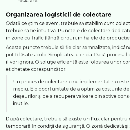
reciclare.
Organizarea logisticii de colectare
Odată ce știm ce avem, trebuie să stabilim
cum
colect
trebuie să fie intuitivă. Punctele de colectare dedicat
în zone cu trafic (lângă birouri, în halele de producție
Aceste puncte trebuie să fie clar semnalizate, indicâ
pot fi lăsate acolo. Simplitatea e cheia. Dacă procesul 
îl vor ignora. O soluție eficientă este folosirea unor co
etichetate corespunzător.
Un proces de colectare bine implementat nu este 
mediu. E o oportunitate de a optimiza costurile 
deșeurilor și de a recupera valoare din active consi
inutile.
După colectare, trebuie să existe un flux clar pentru
temporară în condiții de siguranță. O zonă dedicată și