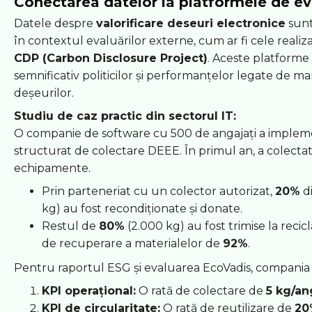
Conectarea datelor la platformele de e
Datele despre
valorificare deseuri electronice
sunt
în contextul evaluărilor externe, cum ar fi cele reali
CDP (Carbon Disclosure Project)
. Aceste platforme
semnificativ politicilor și performanțelor legate de
deșeurilor.
Studiu de caz practic din sectorul IT:
O companie de software cu 500 de angajați a imple
structurat de colectare DEEE. În primul an, a colecta
echipamente.
Prin parteneriat cu un colector autorizat,
20%
d
kg) au fost recondiționate și donate.
Restul de
80%
(2.000 kg) au fost trimise la recic
de recuperare a materialelor de
92%
.
Pentru raportul ESG și evaluarea EcoVadis, compania 
KPI operațional:
O rată de colectare de
5 kg/an
KPI de circularitate:
O rată de reutilizare de
20