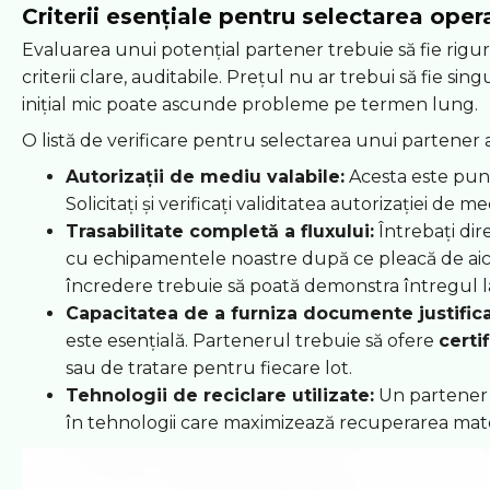
Criterii esențiale pentru selectarea ope
Evaluarea unui potențial partener trebuie să fie rigur
criterii clare, auditabile. Prețul nu ar trebui să fie sin
inițial mic poate ascunde probleme pe termen lung.
O listă de verificare pentru selectarea unui partener a
Autorizații de mediu valabile:
Acesta este pun
Solicitați și verificați validitatea autorizației de me
Trasabilitate completă a fluxului:
Întrebați dir
cu echipamentele noastre după ce pleacă de aic
încredere trebuie să poată demonstra întregul l
Capacitatea de a furniza documente justifica
este esențială. Partenerul trebuie să ofere
certi
sau de tratare pentru fiecare lot.
Tehnologii de reciclare utilizate:
Un partener
în tehnologii care maximizează recuperarea mate