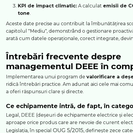
KPI de impact climatic:
A calculat
emisii de C
tone
.
Aceste date precise au contribuit la îmbunătățirea sc
capitolul "Mediu", demonstrând o gestionare proacti
arată cum datele operaționale, corect integrate, devin
Întrebări frecvente despre
managementul DEEE în comp
Implementarea unui program de
valorificare a deș
ridică întrebări practice. Am adunat aici cele mai co
a oferi răspunsuri clare și directe.
Ce echipamente intră, de fapt, în categ
Legal, DEEE (deșeuri de echipamente electrice și ele
aproape orice produs care are nevoie de curent electri
OUG 5/2015
Legislația, în special
, definește zece categ