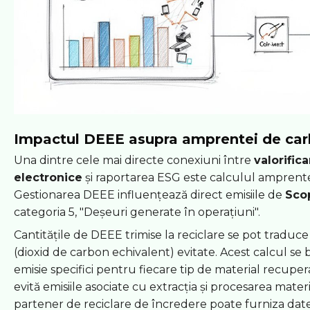
Impactul DEEE asupra amprentei de ca
Una dintre cele mai directe conexiuni între
valorific
electronice
și raportarea ESG este calculul amprente
Gestionarea DEEE influențează direct emisiile de
Sco
categoria 5, "Deșeuri generate în operațiuni".
Cantitățile de DEEE trimise la reciclare se pot traduce
(dioxid de carbon echivalent) evitate. Acest calcul se 
emisie specifici pentru fiecare tip de material recuperat
evită emisiile asociate cu extracția și procesarea mater
partener de reciclare de încredere poate furniza dat