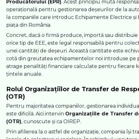
Producătorului (EPR)
. Acest principiu mută responsab
operațională pentru gestionarea deșeurilor de la autor
la companiile care introduc Echipamente Electrice și 
piața din România.
Concret, dacă o firmă produce, importă sau distribui
orice tip de EEE, este legal responsabilă pentru colect
unei cantități de deșeuri. Această cantitate este echi
cotă din greutatea echipamentelor noi introduse pe 
atrage penalități financiare calculate pentru fiecare k
țintele anuale.
Rolul Organizațiilor de Transfer de Resp
(OTR)
Pentru majoritatea companiilor, gestionarea individual
este dificilă. Aici intervin
Organizațiile de Transfer d
(OTR)
, cunoscute și ca OIREP.
Prin afilierea la o astfel de organizație, compania își tr