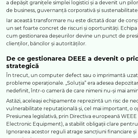
a depășit granițele simplei logistici și a devenit un pilo
de business, guvernanță corporativă și sustenabilitate
Iar această transformare nu este dictată doar de conști
un set foarte concret de riscuri și oportunități. Echipa
cum gestionarea deșeurilor devine un punct de pres
clienților, băncilor și autorităților.
De ce gestionarea DEEE a devenit o prio
strategică
În trecut, un computer defect sau o imprimantă uzat
probleme operaționale. „Soluția” era adesea depozita
nedefinit, într-o cameră de care nimeni nu-și mai ami
Astăzi, aceleași echipamente reprezintă un risc de ne
vulnerabilitate reputațională și, cel mai important, o o
Presiunea legislativă, prin Directiva europeană WEEE 
Electronic Equipment), a stabilit obligații clare pentr
Ignorarea acestor reguli atrage sancțiuni financiare ș