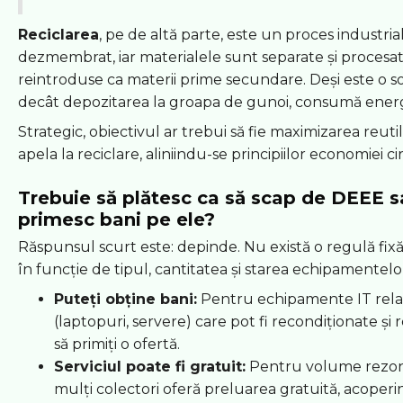
Reciclarea
, pe de altă parte, este un proces industri
dezmembrat, iar materialele sunt separate și procesat
reintroduse ca materii prime secundare. Deși este o 
decât depozitarea la groapa de gunoi, consumă energ
Strategic, obiectivul ar trebui să fie maximizarea reutili
apela la reciclare, aliniindu-se principiilor economiei ci
Trebuie să plătesc ca să scap de DEEE s
primesc bani pe ele?
Răspunsul scurt este: depinde. Nu există o regulă fixă,
în funcție de tipul, cantitatea și starea echipamentelo
Puteți obține bani:
Pentru echipamente IT rela
(laptopuri, servere) care pot fi recondiționate și 
să primiți o ofertă.
Serviciul poate fi gratuit:
Pentru volume rezon
mulți colectori oferă preluarea gratuită, acoperin