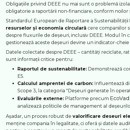
Obligațiile privind DEEE nu mai sunt o problemă izol
obligatorie a raportării non-financiare, conform noil
Standardul European de Raportare a Sustenabilității
resurselor și economia circulară
cere companiilor s
despre fluxurile de deșeuri, inclusiv DEEE. Modul în
gestionează aceste deșeuri devine un indicator-chei
Datele colectate despre DEEE – cantități reciclate, ra
sunt informații critice pentru:
Raportul de sustenabilitate:
Demonstrează con
E5.
Calculul amprentei de carbon:
Influentează dir
Scope 3, la categoria "Deșeuri generate în operaț
EcoVad
Evaluările externe:
Platforme precum
analizează politicile de management al deșeurilo
Așadar, un proces robust de
valorificare deseuri el
menține compania în legalitate, ci oferă și datele aud