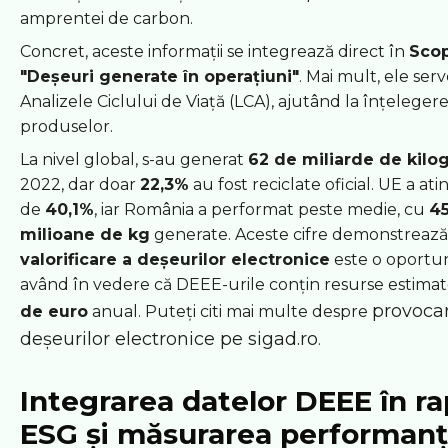
amprentei de carbon.
Concret, aceste informații se integrează direct în
Scop
"Deșeuri generate în operațiuni"
. Mai mult, ele ser
Analizele Ciclului de Viață (LCA), ajutând la înțeleger
produselor.
La nivel global, s-au generat
62 de miliarde de kil
2022, dar doar
22,3%
au fost reciclate oficial. UE a ati
de
40,1%
, iar România a performat peste medie, cu
4
milioane de kg
generate. Aceste cifre demonstrează
valorificare a deșeurilor electronice
este o oportu
având în vedere că DEEE-urile conțin resurse estimat
provocar
de euro
anual. Puteți citi mai multe despre
deșeurilor electronice pe sigad.ro
.
Integrarea datelor DEEE în r
ESG și măsurarea performanț