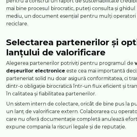
pentru a construi un raport de sustenabilitate credibi
mai bine procesul birocratic, puteți consulta și ghidul
mediu, un document esențial pentru mulți operatori 
reciclare.
Selectarea partenerilor și op
lanțului de valorificare
Alegerea partenerilor potriviți pentru programul de
v
deșeurilor electronice
este cea mai importantă deci
parteneriat solid nu doar asigură conformitatea, ci t
dintr-o obligație birocratică într-un flux eficient și tr
în calitatea și fiabilitatea partenerilor.
Un sistem intern de colectare, oricât de bine pus la pu
un lanț de valorificare extern. Colaborarea cu operato
care nu oferă documentație completă anulează efortu
expune compania la riscuri legale și de reputație.