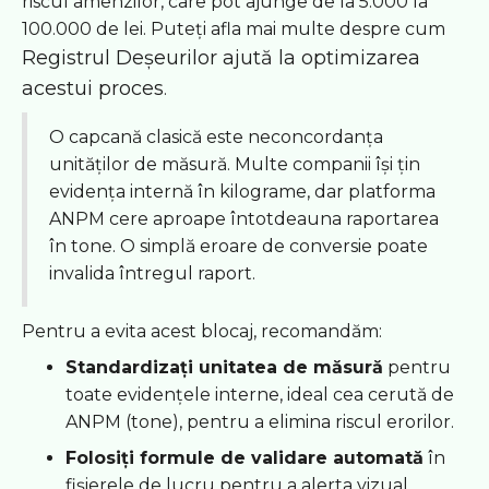
riscul amenzilor, care pot ajunge de la 5.000 la
100.000 de lei. Puteți afla mai multe despre cum
Registrul Deșeurilor ajută la optimizarea
acestui proces
.
O capcană clasică este neconcordanța
unităților de măsură. Multe companii își țin
evidența internă în kilograme, dar platforma
ANPM cere aproape întotdeauna raportarea
în tone. O simplă eroare de conversie poate
invalida întregul raport.
Pentru a evita acest blocaj, recomandăm:
Standardizați unitatea de măsură
pentru
toate evidențele interne, ideal cea cerută de
ANPM (tone), pentru a elimina riscul erorilor.
Folosiți formule de validare automată
în
fișierele de lucru pentru a alerta vizual