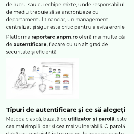
de lucru sau cu echipe mixte, unde responsabilul
de mediu trebuie să se sincronizeze cu
departamentul financiar, un management
centralizat și sigur este critic pentru a evita erorile.
Platforma
raportare.anpm.ro
oferă mai multe căi
de
autentificare
, fiecare cu un alt grad de
securitate și eficiență.
Tipuri de autentificare și ce să alegeți
Metoda clasică, bazată pe
utilizator și parolă
, este
cea mai simplă, dar și cea mai vulnerabilă. O parolă
slabă sau partajată între mai mulți angajați crește