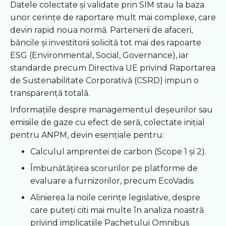
Datele colectate și validate prin SIM stau la baza
unor cerințe de raportare mult mai complexe, care
devin rapid noua normă. Partenerii de afaceri,
băncile și investitorii solicită tot mai des rapoarte
ESG (Environmental, Social, Governance), iar
standarde precum Directiva UE privind Raportarea
de Sustenabilitate Corporativă (CSRD) impun o
transparență totală.
Informațiile despre managementul deșeurilor sau
emisiile de gaze cu efect de seră, colectate inițial
pentru ANPM, devin esențiale pentru:
Calculul amprentei de carbon (Scope 1 și 2).
Îmbunătățirea scorurilor pe platforme de
evaluare a furnizorilor, precum EcoVadis.
Alinierea la noile cerințe legislative, despre
care puteți citi mai multe în analiza noastră
privind implicațiile Pachetului Omnibus