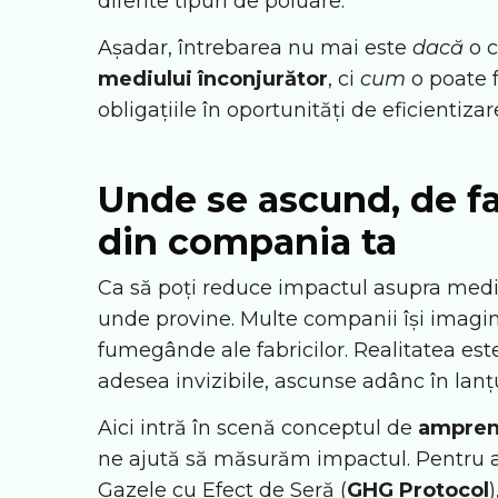
diferite tipuri de poluare.
Așadar, întrebarea nu mai este
dacă
o c
mediului înconjurător
, ci
cum
o poate 
obligațiile în oportunități de eficientizar
Unde se ascund, de fa
din compania ta
Ca să poți reduce impactul asupra mediu
unde provine. Multe companii își imagi
fumegânde ale fabricilor. Realitatea es
adesea invizibile, ascunse adânc în lanțu
Aici intră în scenă conceptul de
ampren
ne ajută să măsurăm impactul. Pentru a
Gazele cu Efect de Seră
(
GHG Protocol