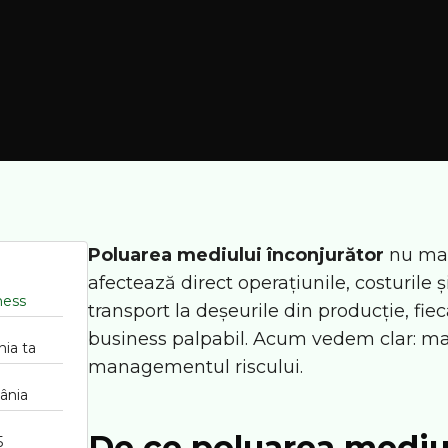
Poluarea mediului înconjurător
nu mai 
afectează direct operațiunile, costurile ș
ness
transport la deșeurile din producție, fie
business palpabil. Acum vedem clar: m
nia ta
managementul riscului.
mânia
De ce poluarea mediu
5