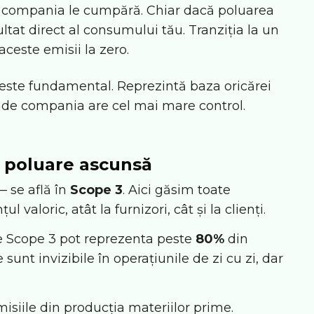
e compania le cumpără. Chiar dacă poluarea
zultat direct al consumului tău. Tranziția la un
ceste emisii la zero.
este fundamental. Reprezintă baza oricărei
unde compania are cel mai mare control.
e poluare ascunsă
 se află în
Scope 3
. Aici găsim toate
l valoric, atât la furnizori, cât și la clienți.
le Scope 3 pot reprezenta peste
80%
din
unt invizibile în operațiunile de zi cu zi, dar
isiile din producția materiilor prime.