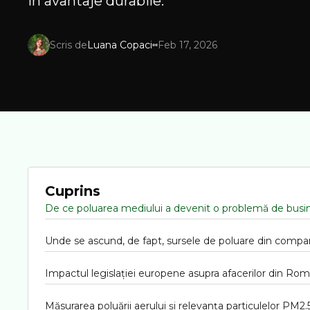
in avantaje durabile.
Scris de
Luana Copaci
Feb 17, 2026
Cuprins
De ce poluarea mediului a devenit o problemă de busi
Unde se ascund, de fapt, sursele de poluare din compa
Impactul legislației europene asupra afacerilor din Ro
Măsurarea poluării aerului și relevanța particulelor PM2.