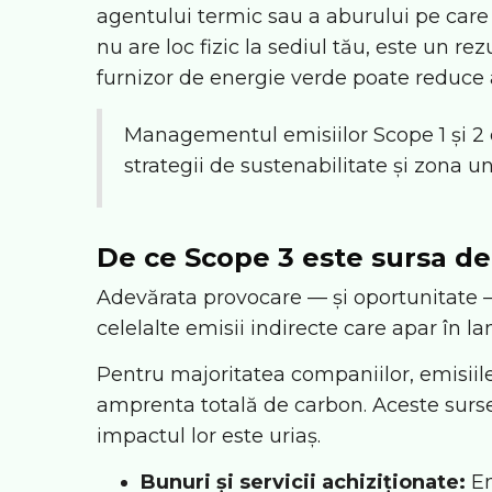
agentului termic sau a aburului pe car
nu are loc fizic la sediul tău, este un re
furnizor de energie verde poate reduce a
Managementul emisiilor Scope 1 și 2 
strategii de sustenabilitate și zona 
De ce Scope 3 este sursa d
Adevărata provocare — și oportunitate —
celelalte emisii indirecte care apar în lanțu
Pentru majoritatea companiilor, emisii
amprenta totală de carbon. Aceste surse s
impactul lor este uriaș.
Bunuri și servicii achiziționate:
Em