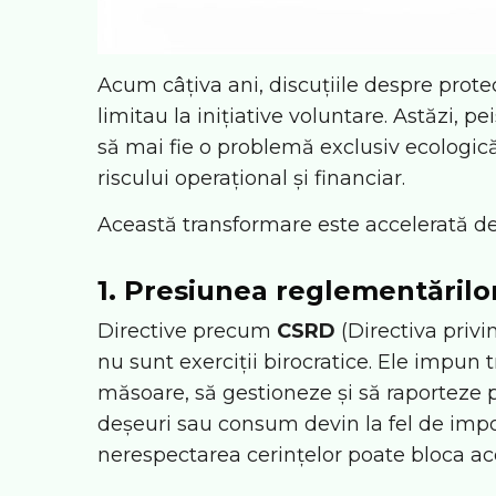
Acum câțiva ani, discuțiile despre prote
limitau la inițiative voluntare. Astăzi, p
să mai fie o problemă exclusiv ecologic
riscului operațional și financiar.
Această transformare este accelerată de
1. Presiunea reglementăril
Directive precum
CSRD
(Directiva privi
nu sunt exerciții birocratice. Ele impun
măsoare, să gestioneze și să raporteze p
deșeuri sau consum devin la fel de impor
nerespectarea cerințelor poate bloca acce