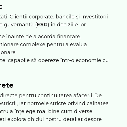
c
i. Clienții corporate, băncile și investitorii
de guvernanță (
ESG
) în deciziile lor.
ce înainte de a acorda finanțare.
estionare complexe pentru a evalua
ionare.
te, capabile să opereze într-o economie cu
rete
irecte pentru continuitatea afacerii. De
ricții, iar normele stricte privind calitatea
Pentru a înțelege mai bine cum diverse
teți explora ghidul nostru detaliat despre