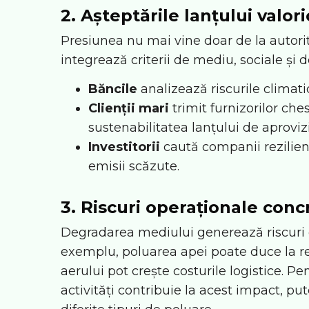
2. Așteptările lanțului valori
Presiunea nu mai vine doar de la autorităț
integrează criterii de mediu, sociale și 
Băncile
analizează riscurile climati
Clienții mari
trimit furnizorilor ch
sustenabilitatea lanțului de aproviz
Investitorii
caută companii rezilien
emisii scăzute.
3. Riscuri operaționale conc
Degradarea mediului generează riscuri d
exemplu, poluarea apei poate duce la rest
aerului pot crește costurile logistice. 
activități contribuie la acest impact, pu