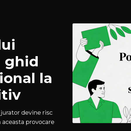
ui
n ghid
ional la
tiv
urator devine risc
 aceasta provocare